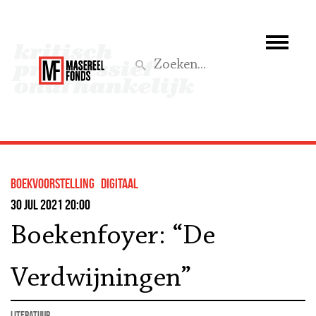
Wie we zijn
Wat we doen
Z
Activiteiten
Word lid
boekvoorstelling
Digitaal
Steun ons
30 jul 2021 20:00
Boekenfoyer: “De
Aktief
Verdwijningen”
literatuur