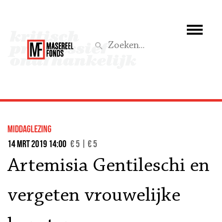
Wie we zijn
Wat we doen
Z
Activiteiten
Word lid
middaglezing
Steun ons
14 mrt 2019 14:00
€ 5 | € 5
Artemisia Gentileschi en
Aktief
vergeten vrouwelijke