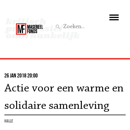
Wie we zijn
Wat we doen
Z
Activiteiten
Word lid
26 jan 2018 20:00
Steun ons
Actie voor een warme en
Aktief
solidaire samenleving
Halle