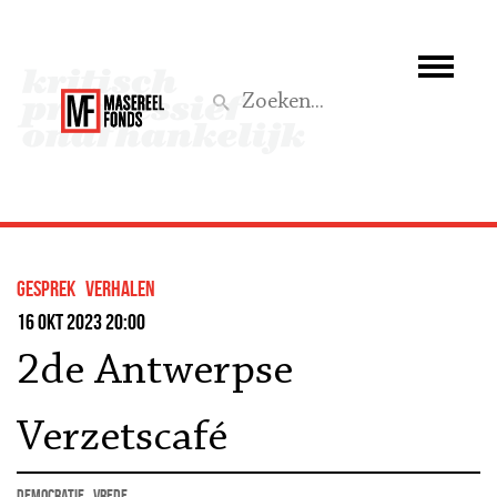
Wie we zijn
Wat we doen
Z
Activiteiten
Word lid
gesprek
Verhalen
Steun ons
16 okt 2023 20:00
2de Antwerpse
Aktief
Verzetscafé
democratie
vrede