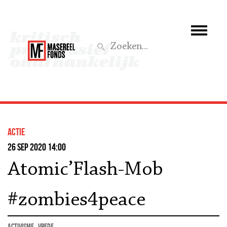
Wie we zijn
Wat we doen
Z
Activiteiten
Word lid
actie
Steun ons
26 sep 2020 14:00
Atomic’Flash-Mob
Aktief
#zombies4peace
activisme
vrede