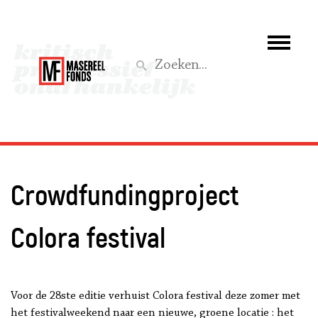
Wie we zijn
Wat we doen
Z
Activiteiten
Word lid
Crowdfundingproject
Steun ons
Colora festival
Aktief
Voor de 28ste editie verhuist Colora festival deze zomer met
het festivalweekend naar een nieuwe, groene locatie : het