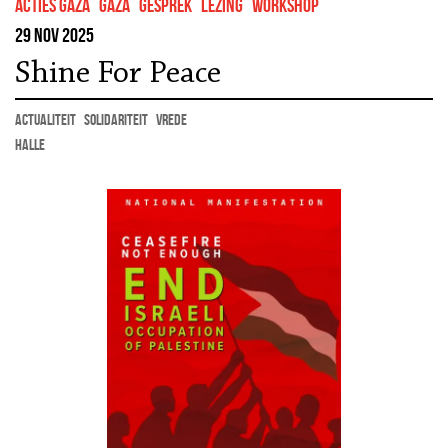
Acties Gaza
Gaza
gesprek
lezing
workshop
29 nov 2025
Shine For Peace
actualiteit
solidariteit
vrede
Halle