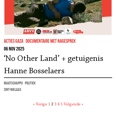
Acties Gaza
documentaire met nagesprek
06 nov 2025
‘No Other Land’ + getuigenis
Hanne Bosselaers
maatschappij
politiek
Sint-Niklaas
« Vorige
1
2
3
4
5
Volgende »