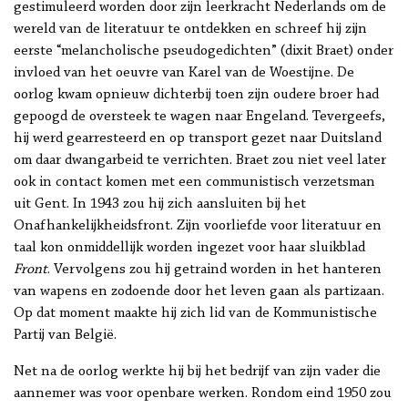
gestimuleerd worden door zijn leerkracht Nederlands om de
wereld van de literatuur te ontdekken en schreef hij zijn
eerste “melancholische pseudogedichten” (dixit Braet) onder
invloed van het oeuvre van Karel van de Woestijne. De
oorlog kwam opnieuw dichterbij toen zijn oudere broer had
gepoogd de oversteek te wagen naar Engeland. Tevergeefs,
hij werd gearresteerd en op transport gezet naar Duitsland
om daar dwangarbeid te verrichten. Braet zou niet veel later
ook in contact komen met een communistisch verzetsman
uit Gent. In 1943 zou hij zich aansluiten bij het
Onafhankelijkheidsfront. Zijn voorliefde voor literatuur en
taal kon onmiddellijk worden ingezet voor haar sluikblad
Front
. Vervolgens zou hij getraind worden in het hanteren
van wapens en zodoende door het leven gaan als partizaan.
Op dat moment maakte hij zich lid van de Kommunistische
Partij van België.
Net na de oorlog werkte hij bij het bedrijf van zijn vader die
aannemer was voor openbare werken. Rondom eind 1950 zou