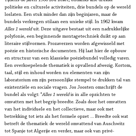
Tijdens de jaren 1960 zou Braet, ondanks alle drukke
politieke en culturele activiteiten, drie bundels op de wereld
loslaten. Een stuk minder dan zijn beginjaren, maar de
bundels verkregen stilaan een unieke stijl. In 1962 kwam
Alles 1 wereld
uit. Deze uitgave bestaat uit een nadrukkelijke
polyfonie, een beginnende montagetechniek duikt op aan
literaire stijlvormen. Prozaverzen worden afgewisseld met
poëzie en historische documenten. Hij laat hier de opbouw
en structuur van een klassieke poëziebundel volledig varen.
Een overkoepelende thematiek is opvallend afwezig. Kortom,
taal, stijl en inhoud worden nu elementen van zijn
laboratorium om zijn persoonlijke stempel te drukken tal van
existentiële en sociale vragen. Jos Joosten omschrijft de
bundel als volgt: “
Alles 1 wereld
is in alle opzichten te
omvatten met het begrip breedte. Zoals door het omvatten
van het individuele en het collectieve, maar ook met
betrekking tot iets als het formele opzet … Breedte ook wat
betreft de thematiek: de wereld omvattend van Auschwitz
tot Spanje tot Algerije en verder, maar ook van privé-