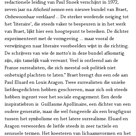
redactionele leiding van Paul Snoek verschijnt in 1972,
zeven jaar na
Afscheid nemen
een nieuwe bundel van Braet,
Onbewoonbaar verklaard
… De sterker wordende neiging tot
het ‘literaire’, die steeds vaker te bespeuren is in het werk
van Braet, lijkt hier een hoogtepunt te bereiken. De dichter
experimenteert met de vormgeving … maar vooral de
verwijzingen naar literaire voorbeelden wijst in die richting.
De schrijvers van wie de motto’s in deze bundel afkomstig
zijn, zijn tamelijk vaak verwant. Veel is ontleend aan de
Franse surrealisten, die zich meestal ook politiek niet
onbetuigd plachten te laten.” Braet brengt dus een ode aan
Paul Eluard en Louis Aragon. Twee surrealisten die unieke
liefdesgedichten hebben geschreven, maar zich ook steeds
hebben ingezet voor het sociale engagement. Een derde
inspiratiebron is Guillaume Apollinaire, een dichter van een
oudere generatie, maar die wel fungeerde als een brugfiguur
tussen het symbolisme en het latere surrealisme. Eluard en
Aragon verwoorden de liefde steeds in zeer tactiele en
sensuele termen. Het koesteren van lichaamsvormen en het