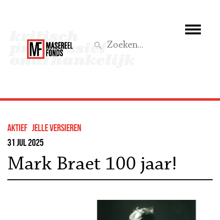
Wie we zijn
Wat we doen
Z
Activiteiten
Word lid
Aktief
Jelle Versieren
Steun ons
31 jul 2025
Mark Braet 100 jaar!
Aktief