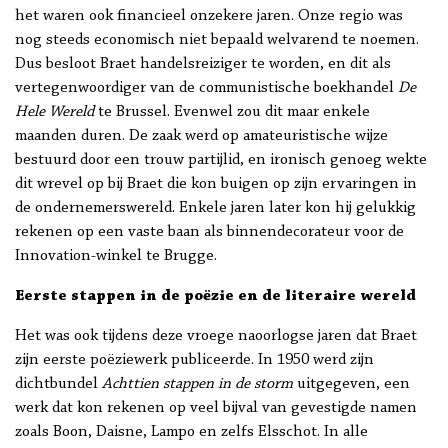
het waren ook financieel onzekere jaren. Onze regio was
nog steeds economisch niet bepaald welvarend te noemen.
Dus besloot Braet handelsreiziger te worden, en dit als
vertegenwoordiger van de communistische boekhandel
De
Hele Wereld
te Brussel. Evenwel zou dit maar enkele
maanden duren. De zaak werd op amateuristische wijze
bestuurd door een trouw partijlid, en ironisch genoeg wekte
dit wrevel op bij Braet die kon buigen op zijn ervaringen in
de ondernemerswereld. Enkele jaren later kon hij gelukkig
rekenen op een vaste baan als binnendecorateur voor de
Innovation-winkel te Brugge.
Eerste stappen in de poëzie en de literaire wereld
Het was ook tijdens deze vroege naoorlogse jaren dat Braet
zijn eerste poëziewerk publiceerde. In 1950 werd zijn
dichtbundel
Achttien stappen in de storm
uitgegeven, een
werk dat kon rekenen op veel bijval van gevestigde namen
zoals Boon, Daisne, Lampo en zelfs Elsschot. In alle