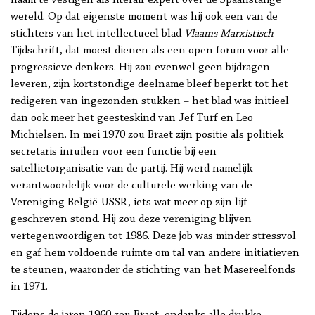
naam te vestigen als literair expert over de Spaanstalige
wereld. Op dat eigenste moment was hij ook een van de
stichters van het intellectueel blad
Vlaams Marxistisch
Tijdschrift, dat moest dienen als een open forum voor alle
progressieve denkers. Hij zou evenwel geen bijdragen
leveren, zijn kortstondige deelname bleef beperkt tot het
redigeren van ingezonden stukken – het blad was initieel
dan ook meer het geesteskind van Jef Turf en Leo
Michielsen. In mei 1970 zou Braet zijn positie als politiek
secretaris inruilen voor een functie bij een
satellietorganisatie van de partij. Hij werd namelijk
verantwoordelijk voor de culturele werking van de
Vereniging België-USSR, iets wat meer op zijn lijf
geschreven stond. Hij zou deze vereniging blijven
vertegenwoordigen tot 1986. Deze job was minder stressvol
en gaf hem voldoende ruimte om tal van andere initiatieven
te steunen, waaronder de stichting van het Masereelfonds
in 1971.