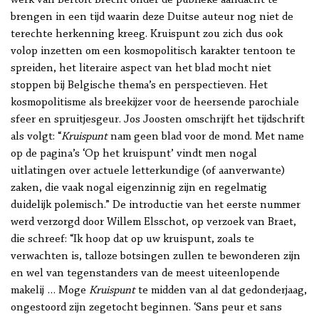
werk van Bertolt Brecht onder de publieke aandacht te
brengen in een tijd waarin deze Duitse auteur nog niet de
terechte herkenning kreeg. Kruispunt zou zich dus ook
volop inzetten om een kosmopolitisch karakter tentoon te
spreiden, het literaire aspect van het blad mocht niet
stoppen bij Belgische thema’s en perspectieven. Het
kosmopolitisme als breekijzer voor de heersende parochiale
sfeer en spruitjesgeur. Jos Joosten omschrijft het tijdschrift
als volgt: “
Kruispunt
nam geen blad voor de mond. Met name
op de pagina’s ‘Op het kruispunt’ vindt men nogal
uitlatingen over actuele letterkundige (of aanverwante)
zaken, die vaak nogal eigenzinnig zijn en regelmatig
duidelijk polemisch.” De introductie van het eerste nummer
werd verzorgd door Willem Elsschot, op verzoek van Braet,
die schreef: “Ik hoop dat op uw kruispunt, zoals te
verwachten is, talloze botsingen zullen te bewonderen zijn
en wel van tegenstanders van de meest uiteenlopende
makelij … Moge
Kruispunt
te midden van al dat gedonderjaag,
ongestoord zijn zegetocht beginnen. ‘Sans peur et sans