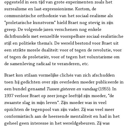
opgesteld in een tijd van grote experimenten zoals het
surrealisme en laat-expressionisme. Kortom, de
communistische orthodoxie van het sociaal-realisme als
“proletarische kunstvorm” hield Braet nog stevig in zijn
greep. De volgende jaren verschenen nog enkele
dichtbundels met eenzelfde voorspelbare sociaal-realistische
stijl en politieke thema’s. De wereld bestond voor Braet uit
een strikte morele dualiteit: voor of tegen de revolutie, voor
of tegen de proletariër, voor of tegen het voluntarisme om
de samenleving radicaal te veranderen, etc.
Braet kon stilaan vormelijke clichés van zich afschudden
toen hij gedichten over zijn overleden moeder publiceerde in
een bundel genaamd
Tussen gisteren en vandaag
(1955). In
1937 verloor Braet op zeer jonge leeftijd zijn moeder, “de
zwaarste slag in mijn leven”. Zijn moeder was in veel
opzichten de tegenpool van zijn vader. Zij was veel meer
conformistisch aan de heersende mentaliteit en had in het
geheel geen interesse in het wereldgebeuren. Zij was