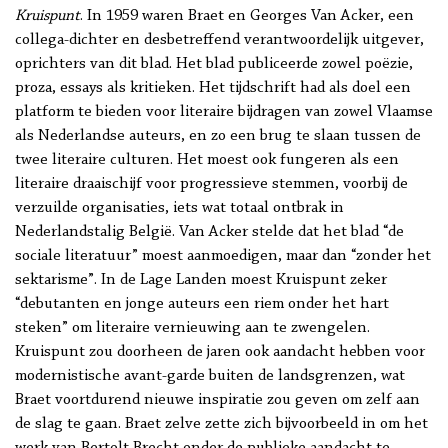
Kruispunt
. In 1959 waren Braet en Georges Van Acker, een
collega-dichter en desbetreffend verantwoordelijk uitgever,
oprichters van dit blad. Het blad publiceerde zowel poëzie,
proza, essays als kritieken. Het tijdschrift had als doel een
platform te bieden voor literaire bijdragen van zowel Vlaamse
als Nederlandse auteurs, en zo een brug te slaan tussen de
twee literaire culturen. Het moest ook fungeren als een
literaire draaischijf voor progressieve stemmen, voorbij de
verzuilde organisaties, iets wat totaal ontbrak in
Nederlandstalig België. Van Acker stelde dat het blad “de
sociale literatuur” moest aanmoedigen, maar dan “zonder het
sektarisme”. In de Lage Landen moest Kruispunt zeker
“debutanten en jonge auteurs een riem onder het hart
steken” om literaire vernieuwing aan te zwengelen.
Kruispunt zou doorheen de jaren ook aandacht hebben voor
modernistische avant-garde buiten de landsgrenzen, wat
Braet voortdurend nieuwe inspiratie zou geven om zelf aan
de slag te gaan. Braet zelve zette zich bijvoorbeeld in om het