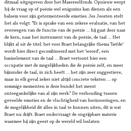
ditmaal uitgegeven door het Masereelfonds. Opnieuw werpt
hij de vraag op of poëzie wel enigszins kan dienen als een
balsem voor zijn getormenteerde emoties. Jos Joosten stelt
het als volgt: “Er is sprake van een zekere evaluatie, van het
overwegen van de functie van de poëzie … hij gaat door naar
de kern, naar het instrument van de poëzie, de taal … Het
blijkt al uit de titel: het voor Braet belangrijke thema ‘liefde’
wordt hier direct gecombineerd met het ‘woord’, een
basiselement van de taal … Braet vertoont hier een
occupatie met de mogelijkheden die de poëzie zelf, en meer
bijzonder de taal, in zich heeft … het zijn zeer suggestieve,
maar in elk geval zeker niet altijd concrete teksten … op
sommige momenten is deze bundel het meest
ontoegankelijke van al zijn werk.” De verhouding tussen
gevoelde emoties en de vluchtigheid van herinneringen, en
de mogelijkheid dit alles in taal te kunnen uiten, dit is wat
Braet nu drijft. Braet ondervraagt de ongrijpbare materie
waarmee hij zijn geest op de wereld wil loslaten: