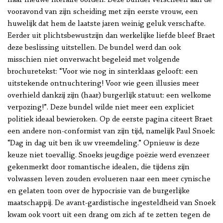
naar nieuwe literaire oorden. Deze bundel verscheen aan de
vooravond van zijn scheiding met zijn eerste vrouw, een
huwelijk dat hem de laatste jaren weinig geluk verschafte.
Eerder uit plichtsbewustzijn dan werkelijke liefde bleef Braet
deze beslissing uitstellen. De bundel werd dan ook
misschien niet onverwacht begeleid met volgende
brochuretekst: “Voor wie nog in sinterklaas gelooft: een
uitstekende ontnuchtering! Voor wie geen illusies meer
overhield dankzij zijn (haar) burgerlijk statuut: een welkome
verpozing!”. Deze bundel wilde niet meer een expliciet
politiek ideaal bewieroken. Op de eerste pagina citeert Braet
een andere non-conformist van zijn tijd, namelijk Paul Snoek:
“Dag in dag uit ben ik uw vreemdeling.” Opnieuw is deze
keuze niet toevallig. Snoeks jeugdige poëzie werd evenzeer
gekenmerkt door romantische idealen, die tijdens zijn
volwassen leven zouden evolueren naar een meer cynische
en gelaten toon over de hypocrisie van de burgerlijke
maatschappij. De avant-gardistische ingesteldheid van Snoek
kwam ook voort uit een drang om zich af te zetten tegen de