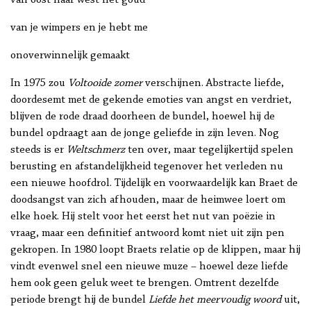
van oost naar west het goud
van je wimpers en je hebt me
onoverwinnelijk gemaakt
In 1975 zou
Voltooide zomer
verschijnen. Abstracte liefde,
doordesemt met de gekende emoties van angst en verdriet,
blijven de rode draad doorheen de bundel, hoewel hij de
bundel opdraagt aan de jonge geliefde in zijn leven. Nog
steeds is er
Weltschmerz
ten over, maar tegelijkertijd spelen
berusting en afstandelijkheid tegenover het verleden nu
een nieuwe hoofdrol. Tijdelijk en voorwaardelijk kan Braet de
doodsangst van zich afhouden, maar de heimwee loert om
elke hoek. Hij stelt voor het eerst het nut van poëzie in
vraag, maar een definitief antwoord komt niet uit zijn pen
gekropen. In 1980 loopt Braets relatie op de klippen, maar hij
vindt evenwel snel een nieuwe muze – hoewel deze liefde
hem ook geen geluk weet te brengen. Omtrent dezelfde
periode brengt hij de bundel
Liefde het meervoudig woord
uit,