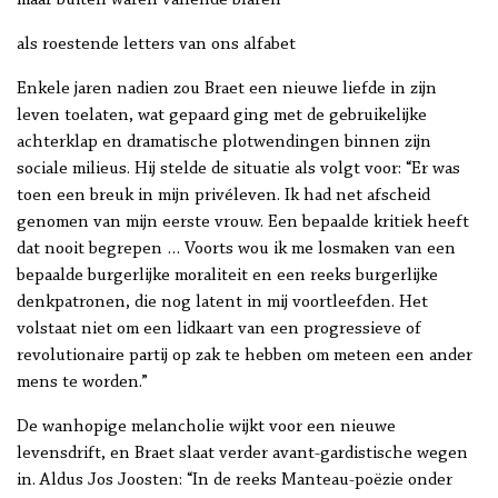
maar buiten waren vallende blaren
als roestende letters van ons alfabet
Enkele jaren nadien zou Braet een nieuwe liefde in zijn
leven toelaten, wat gepaard ging met de gebruikelijke
achterklap en dramatische plotwendingen binnen zijn
sociale milieus. Hij stelde de situatie als volgt voor: “Er was
toen een breuk in mijn privéleven. Ik had net afscheid
genomen van mijn eerste vrouw. Een bepaalde kritiek heeft
dat nooit begrepen … Voorts wou ik me losmaken van een
bepaalde burgerlijke moraliteit en een reeks burgerlijke
denkpatronen, die nog latent in mij voortleefden. Het
volstaat niet om een lidkaart van een progressieve of
revolutionaire partij op zak te hebben om meteen een ander
mens te worden.”
De wanhopige melancholie wijkt voor een nieuwe
levensdrift, en Braet slaat verder avant-gardistische wegen
in. Aldus Jos Joosten: “In de reeks Manteau-poëzie onder