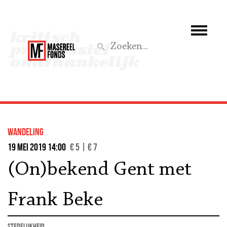
Wie we zijn
Wat we doen
Z
Activiteiten
Word lid
wandeling
Steun ons
19 mei 2019 14:00
€ 5 | € 7
(On)bekend Gent met
Aktief
Frank Beke
stedelijkheid