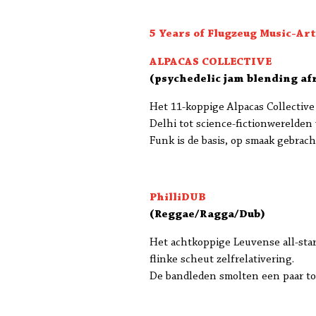
5 Years of Flugzeug Music-Ar
ALPACAS COLLECTIVE
(psychedelic jam blending afr
Het 11-koppige Alpacas Collectiv
Delhi tot science-fictionwerelden
Funk is de basis, op smaak gebrach
PhilliDUB
(Reggae/Ragga/Dub)
Het achtkoppige Leuvense all-star
flinke scheut zelfrelativering.
De bandleden smolten een paar ton