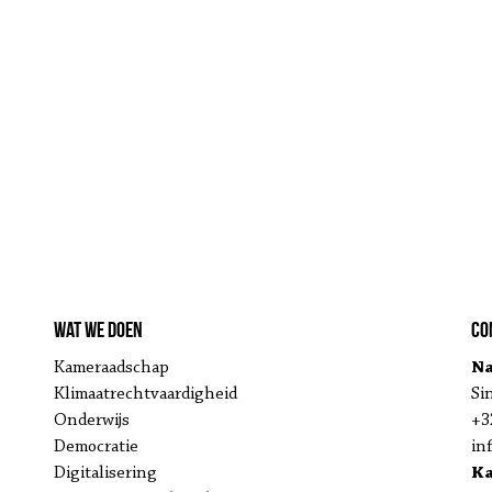
Wat we doen
Co
Kameraadschap
Na
Klimaatrechtvaardigheid
Si
Onderwijs
+3
Democratie
in
Digitalisering
K