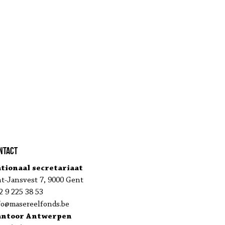
ntact
tionaal secretariaat
nt-Jansvest 7, 9000 Gent
2 9 225 38 53
fo@masereelfonds.be
antoor Antwerpen