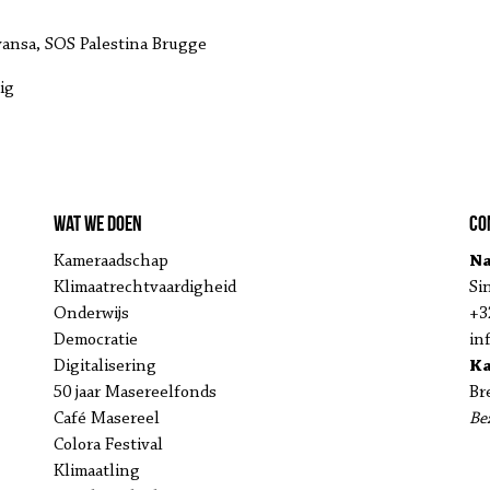
ansa, SOS Palestina Brugge
ig
Wat we doen
Co
Kameraadschap
Na
Klimaatrechtvaardigheid
Si
Onderwijs
+3
Democratie
in
Digitalisering
K
50 jaar Masereelfonds
Br
Café Masereel
Be
Colora Festival
Klimaatling