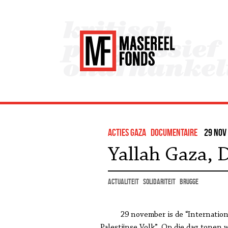
Acties Gaza
documentaire
29 nov 
Yallah Gaza, 
actualiteit
solidariteit
Brugge
29 november is de “Internation
Palestijnse Volk”. Op die dag tonen 