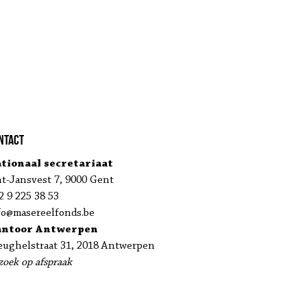
ntact
tionaal secretariaat
nt-Jansvest 7, 9000 Gent
2 9 225 38 53
fo@masereelfonds.be
antoor Antwerpen
eughelstraat 31, 2018 Antwerpen
zoek op afspraak