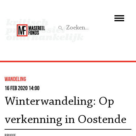
Wie we zijn
Wat we doen
Z
Activiteiten
Word lid
wandeling
Steun ons
16 feb 2020 14:00
Winterwandeling: Op
Aktief
verkenning in Oostende
Brugge