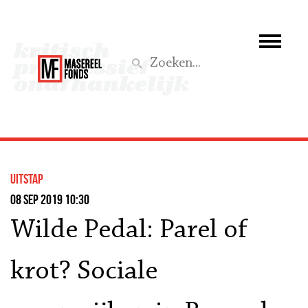
Wie we zijn
Wat we doen
Z
Activiteiten
Word lid
uitstap
Steun ons
08 sep 2019 10:30
Wilde Pedal: Parel of
Aktief
krot? Sociale