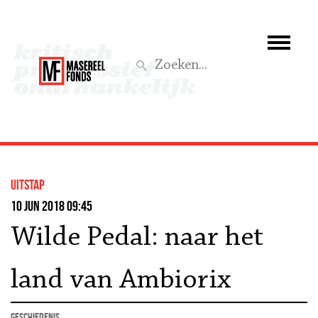
Wie we zijn
Wat we doen
Z
Activiteiten
Word lid
uitstap
Steun ons
10 jun 2018 09:45
Wilde Pedal: naar het
Aktief
land van Ambiorix
geschiedenis