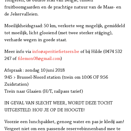
Tongeren, de oudste stad van België, tussen
fruitboomgaarden en de prachtige natuur van de Maas- en
de Jekervalleien.
Moeilijkheidsgraad: 50 km, verkorte weg mogelijk, gemiddeld
tot moeilijk, licht glooiend (met twee sterker stijging),
verharde wegen in goede staat.
Meer info via
info@aperitiefietsers.be
of bij Hilde (0474 532
247 of
filemon08@gmail.com
)
Afspraak : zondag 10 juni 2018
9:45 > Brussel-Noord station (trein om 10:06 OF 9:56
Zuidstation)
Trein naar Glaaien (H/T, railpass tarief)
IN GEVAL VAN SLECHT WEER, WORDT DEZE TOCHT
UITGESTELD. HOU JE OP DE HOOGTE!
Voorzie een lunchpakket, genoeg water en pas je kledij aan!
Vergeet niet om een passende reservebinnenband mee te