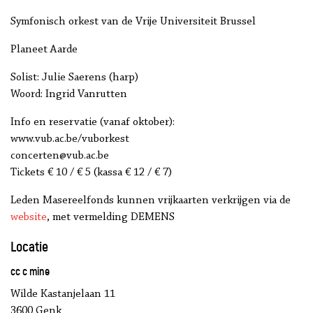
Symfonisch orkest van de Vrije Universiteit Brussel
Planeet Aarde
Solist: Julie Saerens (harp)
Woord: Ingrid Vanrutten
Info en reservatie (vanaf oktober):
www.vub.ac.be/vuborkest
concerten@vub.ac.be
Tickets € 10 / € 5 (kassa € 12 / € 7)
Leden Masereelfonds kunnen vrijkaarten verkrijgen via de
website
, met vermelding DEMENS
Locatie
cc c mine
Wilde Kastanjelaan 11
3600 Genk