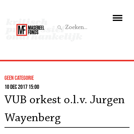
Wie we zijn
Wat we doen
Z
Activiteiten
Word lid
Geen categorie
Steun ons
10 dec 2017 15:00
VUB orkest o.l.v. Jurgen
Aktief
Wayenberg