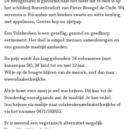
De Breugeltafel is genoemd naar het feest dat te zien is op
het schilderij Boerenbruiloft van Pieter Bruegel de Oude. Wij
serveren u: Fricandon met krieken zwarte en witte beuling
met appelmoes, Gentse kop en rijstpap.
Een Volxkeuken is een gezellig, gezond en goedkoop
eetmoment. Het doel is simpel: mensen samenbrengen en
een gezonde maaltijd aanbieden.
De prijs wordt dus laag gehouden: 5€ volwassene (met
kansenpas 3€), 3€ kind tot en met 12 jaar.
Wil je op de hoogte blijven van de menu’s, surf dan naar :
www.elisabethwijk.be.
Als je komt eten moet je wel inschrijven. Dit kan tot de
Donderdag voorafgaande aan de maaltijd. Je kan enkel
Inschrijven via mailtje naar volxkeuken@elisabethwijk.be of
via het nummer 0471/592652.
Er is meestal een vegetarisch alternatief mogelijk.