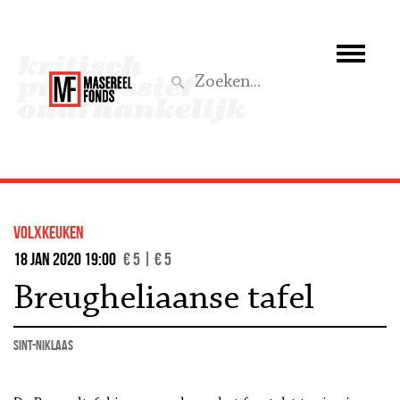
Wie we zijn
Wat we doen
Z
Activiteiten
Word lid
volxkeuken
Steun ons
18 jan 2020 19:00
€ 5 | € 5
Breugheliaanse tafel
Aktief
Sint-Niklaas