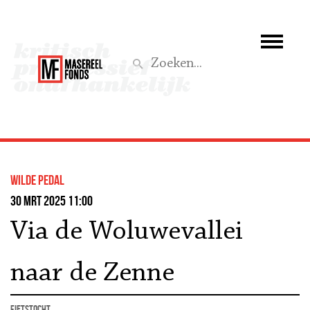
Wie we zijn
Wat we doen
Z
Activiteiten
Word lid
wilde pedal
Steun ons
30 mrt 2025 11:00
Via de Woluwevallei
Aktief
naar de Zenne
fietstocht