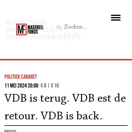
Wie we zijn
Wat we doen
Z
Activiteiten
Word lid
politiek cabaret
Steun ons
11 mei 2024 20:00
€ 8 | € 10
VDB is terug. VDB est de
Aktief
retour. VDB is back.
Brussel