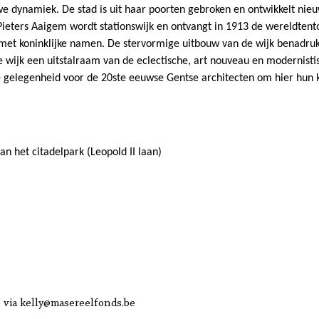
e dynamiek. De stad is uit haar poorten gebroken en ontwikkelt nie
t-Pieters Aaigem wordt stationswijk en ontvangt in 1913 de wereldtent
et koninklijke namen. De stervormige uitbouw van de wijk benadrukt 
de wijk een uitstalraam van de eclectische, art nouveau en modernisti
 gelegenheid voor de 20ste eeuwse Gentse architecten om hier hun 
an het citadelpark (Leopold II laan)
k, via kelly@masereelfonds.be