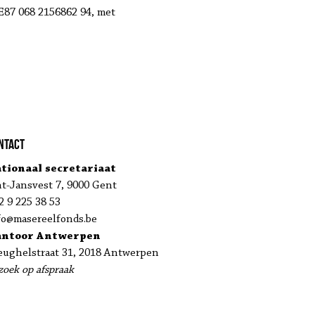
E87 068 2156862 94, met
ntact
tionaal secretariaat
nt-Jansvest 7, 9000 Gent
2 9 225 38 53
fo@masereelfonds.be
antoor Antwerpen
eughelstraat 31, 2018 Antwerpen
zoek op afspraak