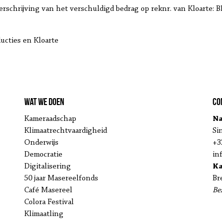
overschrijving van het verschuldigd bedrag op reknr. van
Kloarte:
B
cties en Kloarte
Wat we doen
Co
Kameraadschap
Na
Klimaatrechtvaardigheid
Si
Onderwijs
+3
Democratie
in
Digitalisering
K
50 jaar Masereelfonds
Br
Café Masereel
Be
Colora Festival
Klimaatling