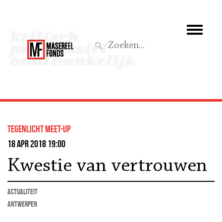
Wie we zijn
Wat we doen
Z
Activiteiten
Word lid
Tegenlicht Meet-up
Steun ons
18 apr 2018 19:00
Kwestie van vertrouwen
Aktief
actualiteit
Antwerpen