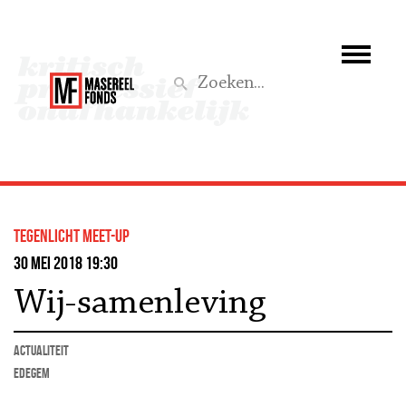
Wie we zijn
Wat we doen
Z
Activiteiten
Word lid
Tegenlicht Meet-up
Steun ons
30 mei 2018 19:30
Wij-samenleving
Aktief
actualiteit
Edegem