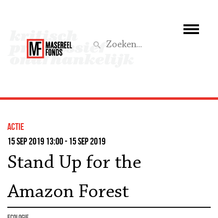
Wie we zijn
Wat we doen
Z
Activiteiten
Word lid
actie
Steun ons
15 sep 2019 13:00 - 15 sep 2019
Stand Up for the
Aktief
Amazon Forest
ecologie