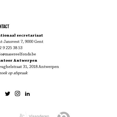
ntact
tionaal secretariaat
nt-Jansvest 7, 9000 Gent
2 9 225 38 53
fo@masereelfonds.be
antoor Antwerpen
eughelstraat 31, 2018 Antwerpen
zoek op afspraak