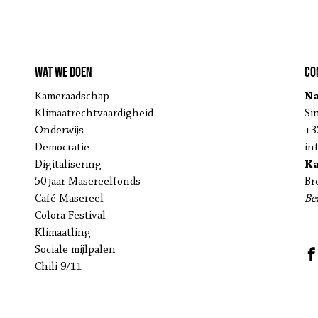
Wat we doen
Co
Kameraadschap
Na
Klimaatrechtvaardigheid
Si
Onderwijs
+3
Democratie
in
Digitalisering
K
50 jaar Masereelfonds
Br
Café Masereel
Be
Colora Festival
Klimaatling
Sociale mijlpalen
Chili 9/11