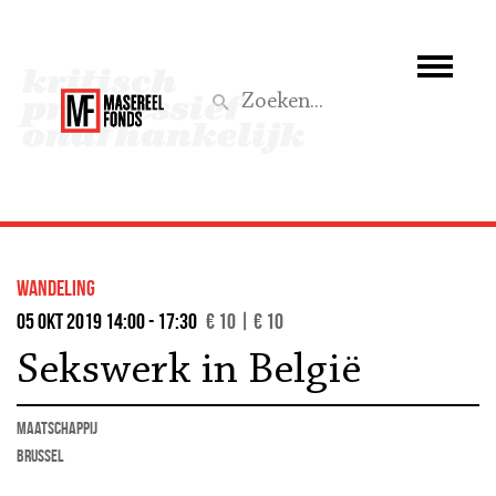
Wie we zijn
Wat we doen
Z
Activiteiten
Word lid
wandeling
Steun ons
05 okt 2019 14:00 - 17:30
€ 10 | € 10
Sekswerk in België
Aktief
maatschappij
Brussel