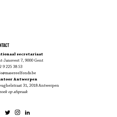
ntact
tionaal secretariaat
nt-Jansvest 7, 9000 Gent
2 9 225 38 53
fo@masereelfonds.be
antoor Antwerpen
eughelstraat 31, 2018 Antwerpen
zoek op afspraak