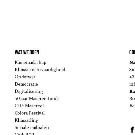
Wat we doen
Co
Kameraadschap
Na
Klimaatrechtvaardigheid
Si
Onderwijs
+3
Democratie
in
Digitalisering
K
50 jaar Masereelfonds
Br
Café Masereel
Be
Colora Festival
Klimaatling
Sociale mijlpalen