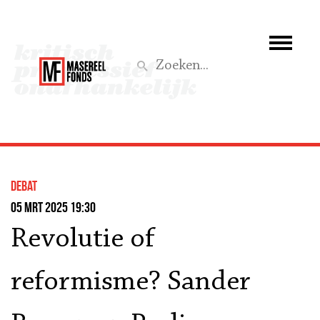
Wie we zijn
Wat we doen
Z
Activiteiten
Word lid
debat
Steun ons
05 mrt 2025 19:30
Revolutie of
Aktief
reformisme? Sander