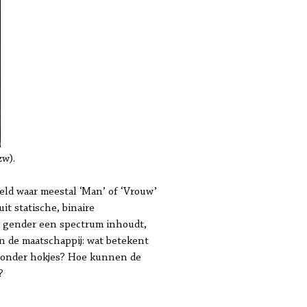
zw).
veld waar meestal ‘Man’ of ‘Vrouw’
it statische, binaire
at gender een spectrum inhoudt,
n de maatschappij: wat betekent
 zonder hokjes? Hoe kunnen de
?