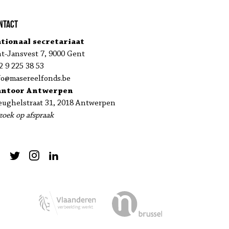
ntact
tionaal secretariaat
nt-Jansvest 7, 9000 Gent
2 9 225 38 53
fo@masereelfonds.be
antoor Antwerpen
eughelstraat 31, 2018 Antwerpen
zoek op afspraak