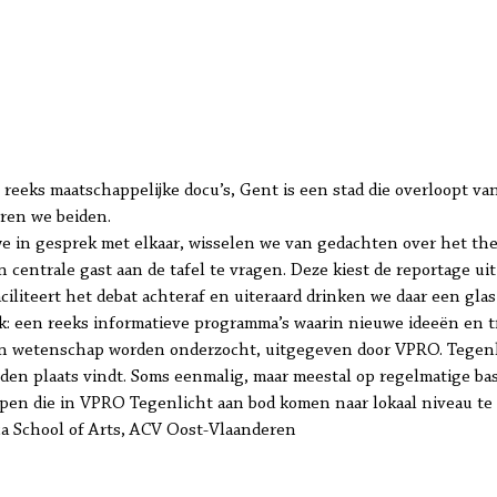
 reeks maatschappelijke docu’s, Gent is een stad die overloopt 
ren we beiden.
 in gesprek met elkaar, wisselen we van gedachten over het the
n centrale gast aan de tafel te vragen. Deze kiest de reportage 
iliteert het debat achteraf en uiteraard drinken we daar een glas 
ek: een reeks informatieve programma’s waarin nieuwe ideeën en 
 en wetenschap worden onderzocht, uitgegeven door VPRO. Tegenl
eden plaats vindt. Soms eenmalig, maar meestal op regelmatige ba
erpen die in VPRO Tegenlicht aan bod komen naar lokaal niveau te 
ca School of Arts, ACV Oost-Vlaanderen