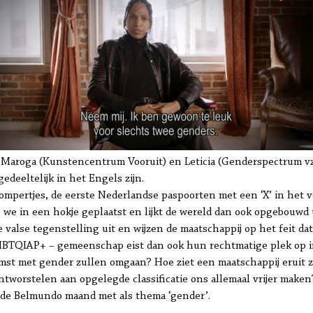
 Maroga (Kunstencentrum Vooruit) en Leticia (Genderspectrum v
edeeltelijk in het Engels zijn.
rompertjes, de eerste Nederlandse paspoorten met een ‘X’ in het 
 we in een hokje geplaatst en lijkt de wereld dan ook opgebouwd u
 valse tegenstelling uit en wijzen de maatschappij op het feit d
LHBTQIAP+ – gemeenschap eist dan ook hun rechtmatige plek op i
mst met gender zullen omgaan? Hoe ziet een maatschappij eruit
tworstelen aan opgelegde classificatie ons allemaal vrijer maken
de Belmundo maand met als thema ‘gender’.