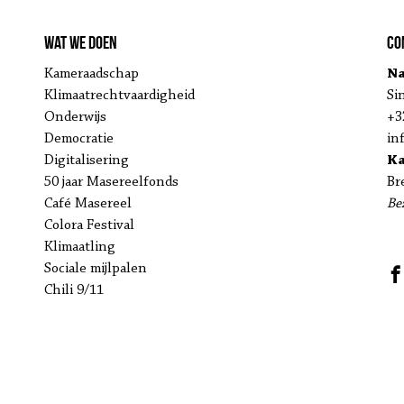
Wat we doen
Co
Kameraadschap
Na
Klimaatrechtvaardigheid
Si
Onderwijs
+3
Democratie
in
Digitalisering
K
50 jaar Masereelfonds
Br
Café Masereel
Be
Colora Festival
Klimaatling
Sociale mijlpalen
Chili 9/11