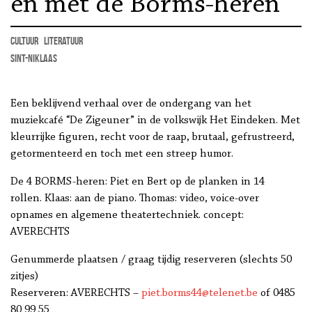
en met de Borms-heren
cultuur
literatuur
Sint-Niklaas
Een beklijvend verhaal over de ondergang van het
muziekcafé “De Zigeuner” in de volkswijk Het Eindeken. Met
kleurrijke figuren, recht voor de raap, brutaal, gefrustreerd,
getormenteerd en toch met een streep humor.
De 4 BORMS-heren: Piet en Bert op de planken in 14
rollen. Klaas: aan de piano. Thomas: video, voice-over
opnames en algemene theatertechniek. concept:
AVERECHTS
Genummerde plaatsen / graag tijdig reserveren (slechts 50
zitjes)
Reserveren: AVERECHTS –
piet.borms44@telenet.be
of 0485
80 99 55