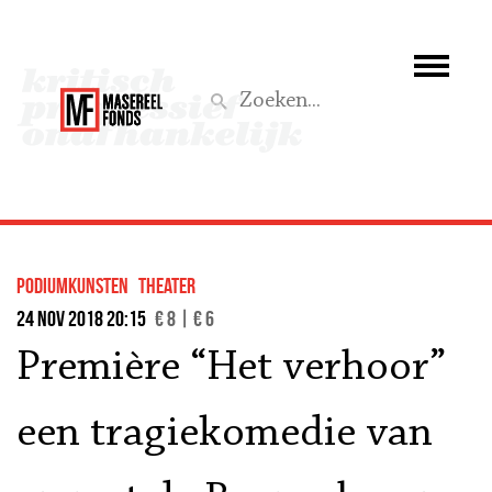
Wie we zijn
Wat we doen
Z
Activiteiten
Word lid
podiumkunsten
theater
Steun ons
24 nov 2018 20:15
€ 8 | € 6
Première “Het verhoor”
Aktief
een tragiekomedie van