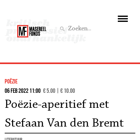
Wie we zijn
Wat we doen
Z
Activiteiten
Word lid
Poëzie
Steun ons
06 feb 2022 11:00
€ 5.00 | € 10.00
Poëzie-aperitief met
Aktief
Stefaan Van den Bremt
literatuur