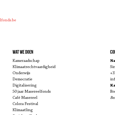
lfonds.be
Wat we doen
Co
Kameraadschap
Na
Klimaatrechtvaardigheid
Si
Onderwijs
+3
Democratie
in
Digitalisering
K
50 jaar Masereelfonds
Br
Café Masereel
Be
Colora Festival
Klimaatling