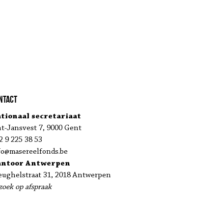
ntact
tionaal secretariaat
nt-Jansvest 7, 9000 Gent
2 9 225 38 53
fo@masereelfonds.be
antoor Antwerpen
eughelstraat 31, 2018 Antwerpen
zoek op afspraak