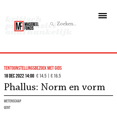
Wie we zijn
Wat we doen
Z
Activiteiten
Word lid
tentoonstellingsbezoek met gids
Steun ons
18 dec 2022 14:00
€ 14.5 | € 16.5
Phallus: Norm en vorm
Aktief
wetenschap
Gent