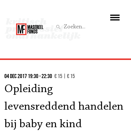
Wie we zijn
Wat we doen
Z
Activiteiten
Word lid
04 dec 2017 19:30 - 22:30
€ 15 | € 15
Steun ons
Opleiding
Aktief
levensreddend handelen
bij baby en kind