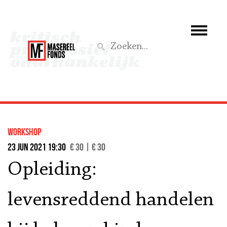
Wie we zijn
Wat we doen
Z
Activiteiten
Word lid
workshop
Steun ons
23 jun 2021 19:30
€ 30 | € 30
Opleiding:
Aktief
levensreddend handelen