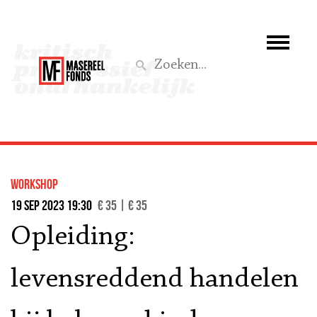
Wie we zijn
Wat we doen
Z
Activiteiten
Word lid
workshop
Steun ons
19 sep 2023 19:30
€ 35 | € 35
Opleiding:
Aktief
levensreddend handelen