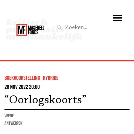
Wie we zijn
Wat we doen
Z
Activiteiten
Word lid
boekvoorstelling
hybride
Steun ons
28 nov 2022 20:00
“Oorlogskoorts”
Aktief
vrede
Antwerpen