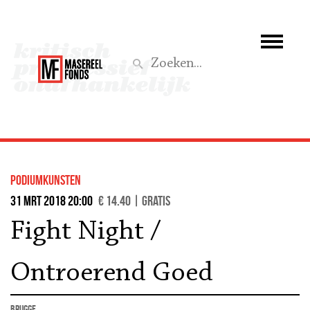
Wie we zijn
Wat we doen
Z
Activiteiten
Word lid
podiumkunsten
Steun ons
31 mrt 2018 20:00
€ 14.40 | Gratis
Fight Night /
Aktief
Ontroerend Goed
Brugge