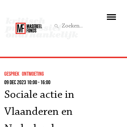
Wie we zijn
Wat we doen
Z
Activiteiten
Word lid
gesprek
ontmoeting
Steun ons
09 dec 2023 10:00 - 16:00
Sociale actie in
Aktief
Vlaanderen en