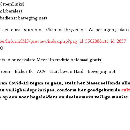
 GroenLinks)
 Liberales)
diedienst beweging.net)
t een e-mail sturen naar/kan inschrijven via. We bezorgen je dan
k.be/InformCMS/preview/index.php?pag_id=550288&cty_id=2857
00
is in onvervalste Meet Up traditie helemaal gratis.
rpen – Elcker-Ik – ACV – Hart boven Hard – Beweging.net
an Covid-19 tegen te gaan, stelt het Masereelfonds all
 en veiligheidsprincipes, conform het goedgekeurde
cul
 op een voor begeleiders en deelnemers veilige manier