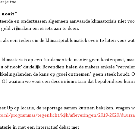
 je toe.
 nooit”
erde en ondertussen algemeen aanvaarde klimaatcrisis niet voor
geld vrijmaken om er iets aan te doen.
n als een reden om de klimaatproblematiek even te laten voor wat d
 klimaatcrisis op een fundamentele manier geen kostenpost, maar
u of nooit’ duidelijk. Bovendien halen de makers enkele “vervel
kkelingslanden de kans op groei ontnemen” geen steek houdt. 
. Of waarom we voor een decennium staan dat bepalend zou kunne
eet Up op locatie, de reportage samen kunnen bekijken, vragen w
ro.nl/programmas/tegenlicht/kijk/afleveringen/2019-2020/duurza
terie in met een interactief debat met