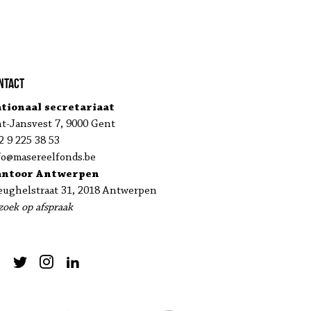
ntact
tionaal secretariaat
nt-Jansvest 7, 9000 Gent
2 9 225 38 53
fo@masereelfonds.be
antoor Antwerpen
eughelstraat 31, 2018 Antwerpen
zoek op afspraak