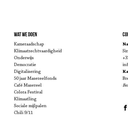
Wat we doen
Co
Kameraadschap
Na
Klimaatrechtvaardigheid
Si
Onderwijs
+3
Democratie
in
Digitalisering
K
50 jaar Masereelfonds
Br
Café Masereel
Be
Colora Festival
Klimaatling
Sociale mijlpalen
Chili 9/11