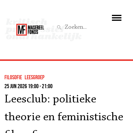
Wie we zijn
Wat we doen
Z
Activiteiten
Word lid
filosofie
leesgroep
Steun ons
25 jun 2026 19:00 - 21:00
Leesclub: politieke
Aktief
theorie en feministische