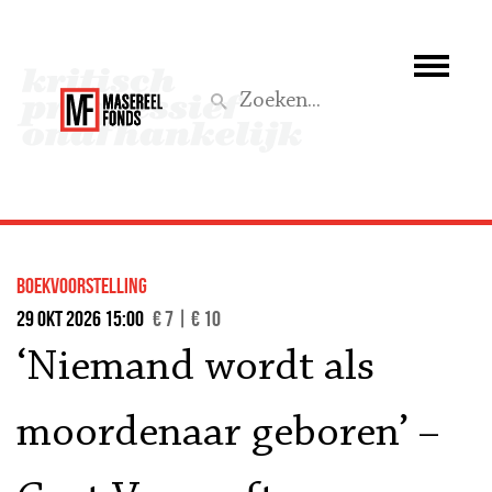
Wie we zijn
Wat we doen
Z
Activiteiten
Word lid
boekvoorstelling
Steun ons
29 okt 2026 15:00
€ 7 | € 10
‘Niemand wordt als
Aktief
moordenaar geboren’ –