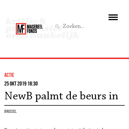
Wie we zijn
Wat we doen
Z
Activiteiten
Word lid
actie
Steun ons
25 okt 2019 18:30
NewB palmt de beurs in
Aktief
Brussel