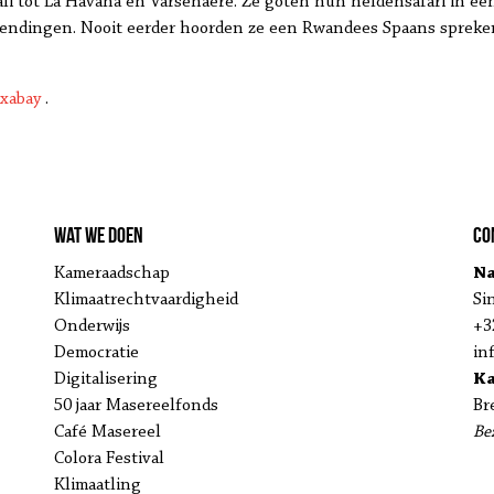
i tot La Havana en Varsenaere. Ze goten hun heldensafari in een
 wendingen. Nooit eerder hoorden ze een Rwandees Spaans spreke
ixabay
.
Wat we doen
Co
Kameraadschap
Na
Klimaatrechtvaardigheid
Si
Onderwijs
+3
Democratie
in
Digitalisering
K
50 jaar Masereelfonds
Br
Café Masereel
Be
Colora Festival
Klimaatling