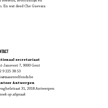
 boeiend, avontuurlijk en
n. En wat deed Che Guevara
ntact
tionaal secretariaat
nt-Jansvest 7, 9000 Gent
2 9 225 38 53
fo@masereelfonds.be
antoor Antwerpen
eughelstraat 31, 2018 Antwerpen
zoek op afspraak