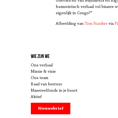
Guevara en van Bujumbura en Kigal
humoristisch verhaal vol bizarre
eigenlijk in Congo?”
Afbeelding van
Tom Staziker
via
P
Wie zijn we
Ons verhaal
Missie & visie
Ons team
Raad van bestuur
Masereelfonds in je buurt
Aktief
Nieuwsbrief