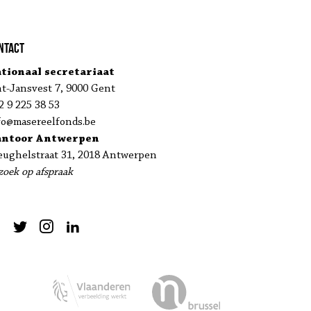
ntact
tionaal secretariaat
nt-Jansvest 7, 9000 Gent
2 9 225 38 53
fo@masereelfonds.be
antoor Antwerpen
eughelstraat 31, 2018 Antwerpen
zoek op afspraak