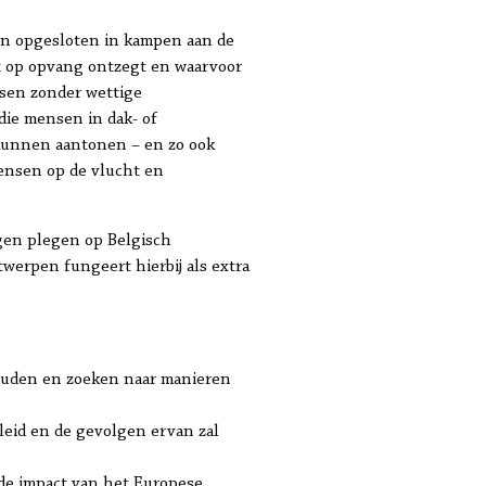
den opgesloten in kampen aan de
t op opvang ontzegt en waarvoor
nsen zonder wettige
die mensen in dak- of
kunnen aantonen – en zo ook
ensen op de vlucht en
gen plegen op Belgisch
werpen fungeert hierbij als extra
houden en zoeken naar manieren
leid en de gevolgen ervan zal
 de impact van het Europese