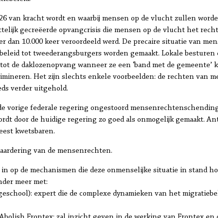
026 van kracht wordt en waarbij mensen op de vlucht zullen wor
telijk gecreëerde opvangcrisis die mensen op de vlucht het rech
er dan 10.000 keer veroordeeld werd. De precaire situatie van me
 beleid tot tweederangsburgers worden gemaakt. Lokale besturen 
 tot de daklozenopvang wanneer ze een ‘band met de gemeente’ 
imineren. Het zijn slechts enkele voorbeelden: de rechten van m
s verder uitgehold.
de vorige federale regering ongestoord mensenrechtenschendin
dt door de huidige regering zo goed als onmogelijk gemaakt. Ant
meest kwetsbaren.
rwaardering van de mensenrechten.
r in op de mechanismen die deze onmenselijke situatie in stand 
onder meer met:
eschool): expert die de complexe dynamieken van het migratiebe
bolish Frontex: zal inzicht geven in de werking van Frontex en