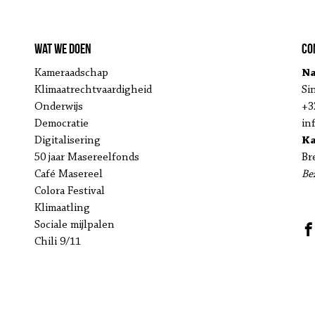
Wat we doen
Co
Kameraadschap
Na
Klimaatrechtvaardigheid
Si
Onderwijs
+3
Democratie
in
Digitalisering
K
50 jaar Masereelfonds
Br
Café Masereel
Be
Colora Festival
Klimaatling
Sociale mijlpalen
Chili 9/11