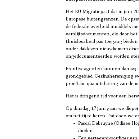
Het EU Migratiepact dat in juni 2
Europese buitengrenzen. De opzet
de federale overheid inmiddels me
verblijfsdocumenten, die door het
thuisloosheid pas toegang bieden
onder daklozen nieuwkomers discr
ongedocumenteerden worden steed
Frontex-agenten kunnen dankzij 
grondgebied. Gezinshereniging wor
proeflabo qua uitsluiting van de 
Het is dringend tijd voor een he
Op dinsdag 17 juni gaan we diepe
om het tij te keren. Dat doen we 
Pascal Debruyne (Odisee Hog
duiden.
Een vertegenwoordiger van A