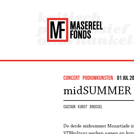
concert
podiumkunsten
01 jul 2
midSUMMER 
cultuur
kunst
Brussel
De derde midsummer Mozartiade in 
VTBkultuur werken samen en kunne