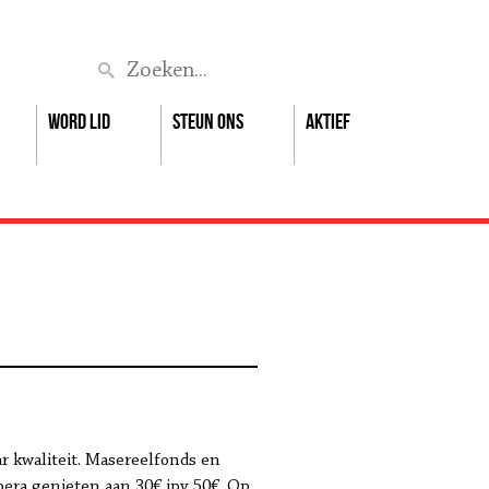
Zoek
Word lid
Steun ons
Aktief
r kwaliteit. Masereelfonds en
era genieten aan 30€ ipv 50€. Op