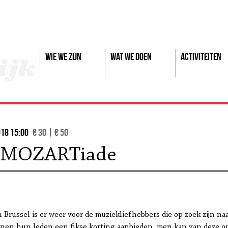
Wie we zijn
Wat we doen
Activiteiten
018 15:00
€ 30 | € 50
MOZARTiade
Brussel is er weer voor de muziekliefhebbers die op zoek zijn naa
n hun leden een fikse korting aanbieden, men kan van deze op