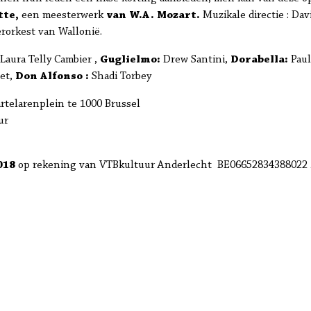
tte,
een meesterwerk
van W.A. Mozart.
Muzikale directie : Dav
rorkest van Wallonië.
Laura Telly Cambier ,
Guglielmo:
Drew Santini,
Dorabella:
Paul
het,
Don Alfonso :
Shadi Torbey
rtelarenplein te 1000 Brussel
ur
2018
op rekening van VTBkultuur Anderlecht BE06652834388022