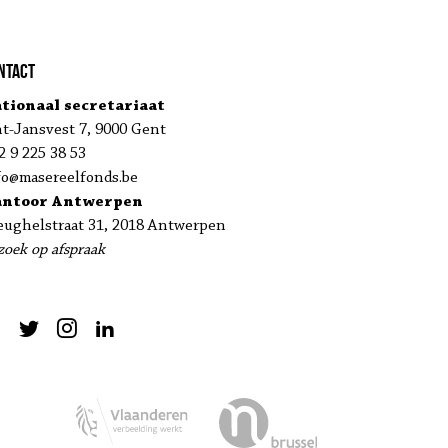
ntact
tionaal secretariaat
nt-Jansvest 7, 9000 Gent
2 9 225 38 53
fo@masereelfonds.be
antoor Antwerpen
eughelstraat 31, 2018 Antwerpen
zoek op afspraak