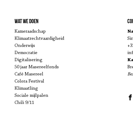
Wat we doen
Co
Kameraadschap
Na
Klimaatrechtvaardigheid
Si
Onderwijs
+3
Democratie
in
Digitalisering
K
50 jaar Masereelfonds
Br
Café Masereel
Be
Colora Festival
Klimaatling
Sociale mijlpalen
Chili 9/11