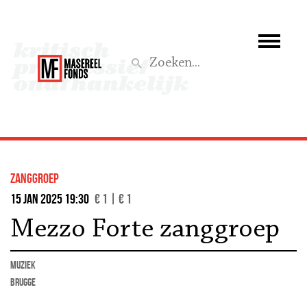
Wie we zijn
Wat we doen
Z
Activiteiten
Word lid
zanggroep
Steun ons
15 jan 2025 19:30
€ 1 | € 1
Mezzo Forte zanggroep
Aktief
muziek
Brugge