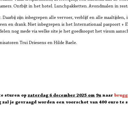
mers. Ontbijt in het hotel. Lunchpakketten. Avondmalen in rest
 Daarbij zijn inbegrepen alle vervoer, verblijf en alle maaltijden,
aven en drank. Niet inbegrepen is het Internationaal paspoort +
ij delen nog mede via welke site je het goedkoopst het visum aansc
anisatoren Trui Driesens en Hilde Baele.
te sturen op
zaterdag 6 december 2025 om
9u
naar
brugg
 zal je gevraagd worden een voorschot van 400 euro te 