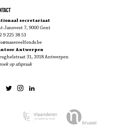
ntact
tionaal secretariaat
nt-Jansvest 7, 9000 Gent
2 9 225 38 53
fo@masereelfonds.be
antoor Antwerpen
eughelstraat 31, 2018 Antwerpen
zoek op afspraak