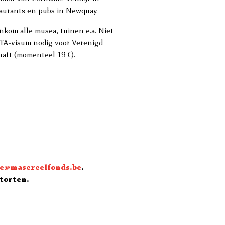
aurants en pubs in Newquay.
 inkom alle musea, tuinen e.a. Niet
 ETA-visum nodig voor Verenigd
haft (momenteel 19 €).
e@masereelfonds.be
.
storten.