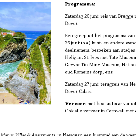
Programma:
Zaterdag 20 juni: reis van Brugge 
Dover.
Een greep uit het programma van z
26 juni: (o.a.) kust- en andere wa
deelnemers, bezoeken aan stadjes
Heligan, St. Ives met Tate Muse
Geevor Tin Mine Museum, Nation
oud Romeins dorp
,
enz.
Zaterdag 27 juni: terugreis van N
Dover-Calais.
Vervoer
: met luxe autocar vanu
Ook alle vervoer in Cornwall met 
 Manor Villas & Apartments,
in Newquay, een kuststad aan de westk