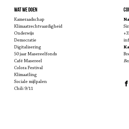
Wat we doen
Co
Kameraadschap
Na
Klimaatrechtvaardigheid
Si
Onderwijs
+3
Democratie
in
Digitalisering
K
50 jaar Masereelfonds
Br
Café Masereel
Be
Colora Festival
Klimaatling
Sociale mijlpalen
Chili 9/11