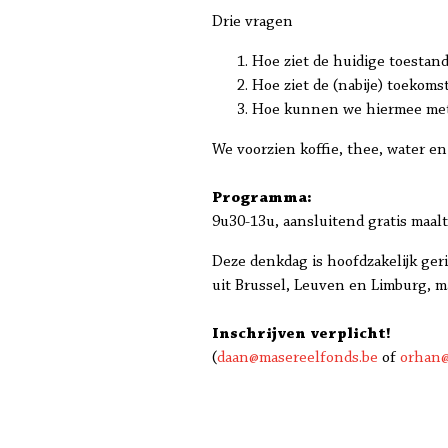
Drie vragen
Hoe ziet de huidige toestand
Hoe ziet de (nabije) toekomst
Hoe kunnen we hiermee met 
We voorzien koffie, thee, water e
Programma:
9u30-13u, aansluitend gratis maalti
Deze denkdag is hoofdzakelijk ger
uit Brussel, Leuven en Limburg, m
Inschrijven verplicht!
(
daan@masereelfonds.be
of
orhan@