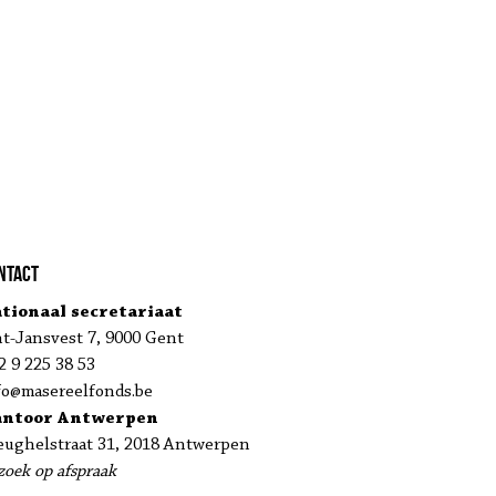
ntact
tionaal secretariaat
nt-Jansvest 7, 9000 Gent
2 9 225 38 53
fo@masereelfonds.be
antoor Antwerpen
eughelstraat 31, 2018 Antwerpen
zoek op afspraak