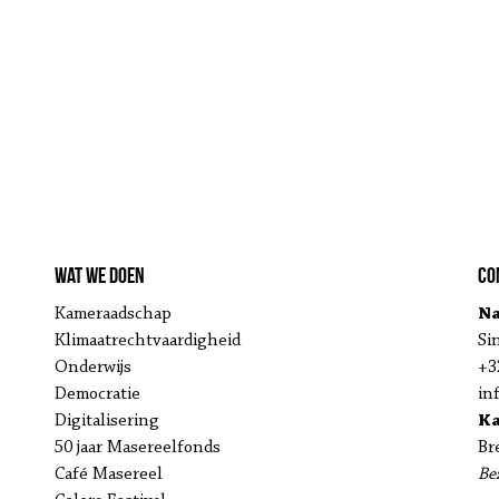
Wat we doen
Co
Kameraadschap
Na
Klimaatrechtvaardigheid
Si
Onderwijs
+3
Democratie
in
Digitalisering
K
50 jaar Masereelfonds
Br
Café Masereel
Be