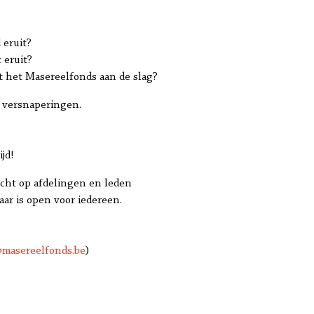
 eruit?
 eruit?
het Masereelfonds aan de slag?
n versnaperingen.
jd!
icht op afdelingen en leden
aar is open voor iedereen.
masereelfonds.be
)