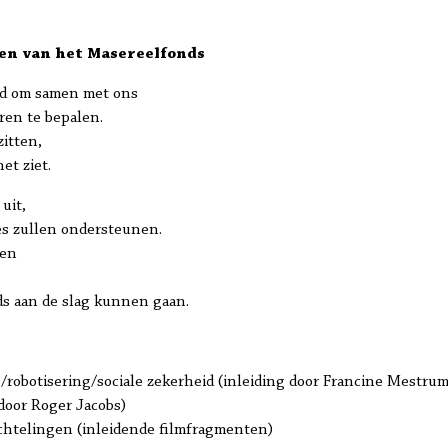
en van het Masereelfonds
gd om samen met ons
ren te bepalen.
itten,
et ziet.
uit,
es zullen ondersteunen.
een
s aan de slag kunnen gaan.
ng/robotisering/sociale zekerheid (inleiding door Francine Mestrum
 door Roger Jacobs)
chtelingen (inleidende filmfragmenten)