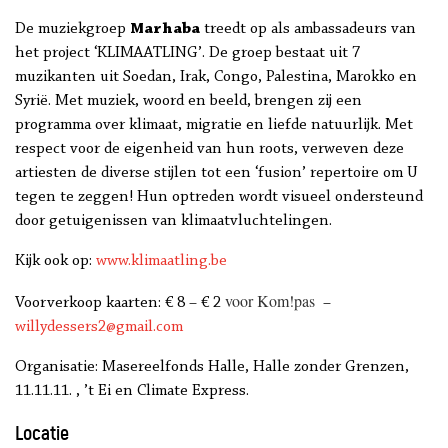
De muziekgroep
Marhaba
treedt op als ambassadeurs van
het project ‘KLIMAATLING’. De groep bestaat uit 7
muzikanten uit Soedan, Irak, Congo, Palestina, Marokko en
Syrië. Met muziek, woord en beeld, brengen zij een
programma over klimaat, migratie en liefde natuurlijk. Met
respect voor de eigenheid van hun roots, verweven deze
artiesten de diverse stijlen tot een ‘fusion’ repertoire om U
tegen te zeggen! Hun optreden wordt visueel ondersteund
door getuigenissen van klimaatvluchtelingen.
Kijk ook op:
www.klimaatling.be
voor Kom!pas
Voorverkoop kaarten: € 8 – € 2
–
willydessers2@gmail.com
Organisatie: Masereelfonds Halle, Halle zonder Grenzen,
11.11.11. , ’t Ei en Climate Express.
Locatie