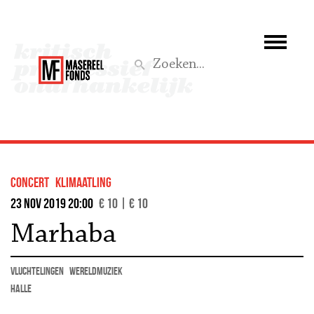
Wie we zijn
Wat we doen
Z
Activiteiten
Word lid
concert
klimaatling
Steun ons
23 nov 2019 20:00
€ 10 | € 10
Marhaba
Aktief
vluchtelingen
wereldmuziek
Halle