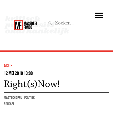
Wie we zijn
Wat we doen
Z
Activiteiten
Word lid
actie
Steun ons
12 mei 2019 13:00
Right(s)Now!
Aktief
maatschappij
politiek
Brussel