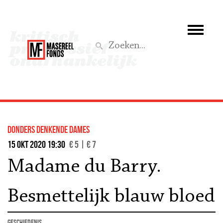
Wie we zijn
Wat we doen
Z
Activiteiten
Word lid
donders denkende dames
Steun ons
15 okt 2020 19:30
€ 5 | € 7
Madame du Barry.
Aktief
Besmettelijk blauw bloed
geschiedenis